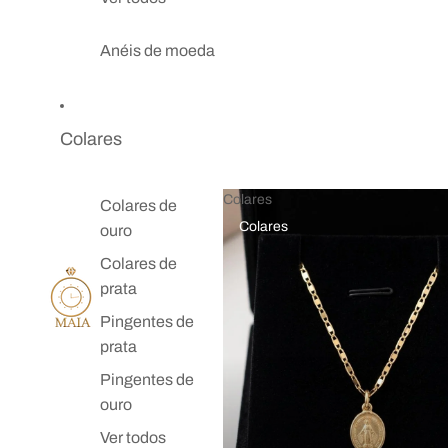
Anéis de moeda
Colares
Colares
Colares de
Colares
ouro
Colares de
prata
Pingentes de
prata
Pingentes de
ouro
Ver todos